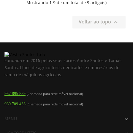
Mostrando 1-9 de um total de 9 artigo(s)
Voltar ao topo

Fundada em 2016 pelos seus sócios André Santos e Tomás
Santos, filhos de agricultores dedicados e empresários do
ramo de máquinas agrícolas.
967 895 859
(Chamada para rede móvel nacional)
969 709 433
(Chamada para rede móvel nacional)
MENU

LIGAÇÕES ÚTEIS