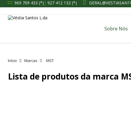
969 709 433 (*)
|
927 412 132 (*)
GERAL@VESTIASANT
Sobre Nós
Início
Marcas
MST
Lista de produtos da marca M