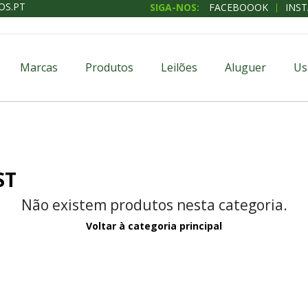
OS.PT
SIGA-NOS:
FACEBOOOK
INS
Marcas
Produtos
Leilões
Aluguer
Us
ST
Não existem produtos nesta categoria.
Voltar à categoria principal