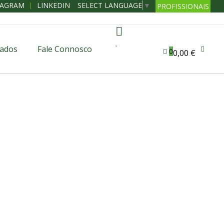
SELECT LANGUAGE
▼
TAGRAM
LINKEDIN
PROFISSIONAIS
ados
Fale Connosco
0
0,00 €