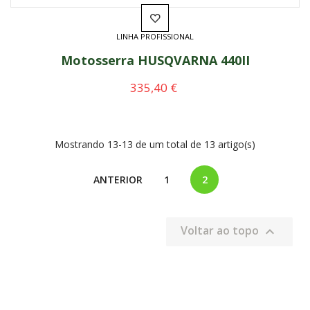
LINHA PROFISSIONAL
Motosserra HUSQVARNA 440II
Preço
335,40 €
Mostrando 13-13 de um total de 13 artigo(s)
ANTERIOR
1
2
Voltar ao topo
