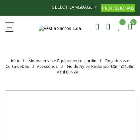
SELECT LANGUAGE
▼
PROFISSIONAIS
0
Toggle
☰
navigation
Início
Motosserras e Equipamentos Jardim
Roçadoras e
Corta-sebes
Acessórios
Fio de Nylon Redondo 4,0mmX158m
Azul BENZA