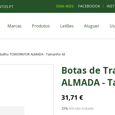
SIGA-NOS:
FACEBOOOK
INS
NTOS.PT
Marcas
Produtos
Leilões
Aluguer
Us
abalho TOWORKFOR ALMADA - Tamanho 43
Botas de T
ALMADA - T
31,71 €
23%
IVA não incluído