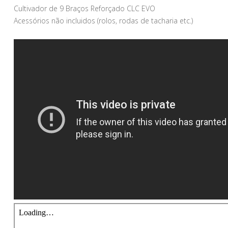
Cultivador de 9 Braços Reforçado CLC EVO
Acessórios não incluidos (rolos, rodas de tacharia etc.)