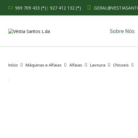
969 709 433 (*)
|
927 412 132 (*)
GERAL@VESTIASANT
Sobre Nós
Início
Máquinas e Alfaias
Alfaias
Lavoura
Chisseis