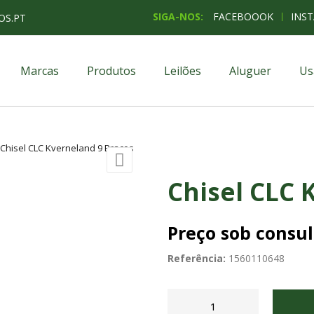
SIGA-NOS:
FACEBOOOK
INS
OS.PT
Marcas
Produtos
Leilões
Aluguer
Us
Chisel CLC Kverneland 9 Braços

Chisel CLC 
Preço sob consul
Referência:
1560110648