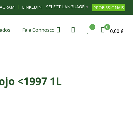
SELECT LANGUAGE
▼
TAGRAM
LINKEDIN
PROFISSIONAIS
0
ados
Fale Connosco
0,00 €
ojo <1997 1L