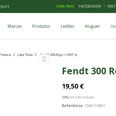
SIGA-NOS:
FACEBOOOK
INS
OS.PT
Marcas
Produtos
Leilões
Aluguer
Us
Pintura
Lata Tinta
Fendt 300 Rojo <1997 1L

Fendt 300 R
19,50 €
23%
IVA não incluído
Referência:
1560110861