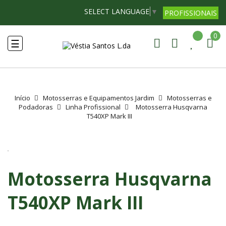
SELECT LANGUAGE
▼
PROFISSIONAIS
0
Toggle
☰
navigation
Início
Motosserras e Equipamentos Jardim
Motosserras e
Podadoras
Linha Profissional
Motosserra Husqvarna
T540XP Mark III
Motosserra Husqvarna
T540XP Mark III