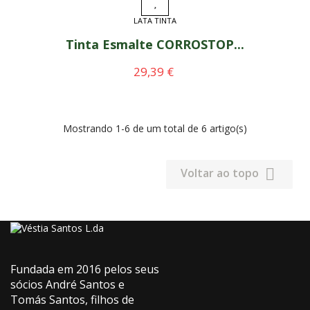
LATA TINTA
Tinta Esmalte CORROSTOP...
Preço
29,39 €
Mostrando 1-6 de um total de 6 artigo(s)

Voltar ao topo
Fundada em 2016 pelos seus
sócios André Santos e
Tomás Santos, filhos de