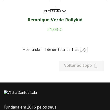
OUTRAS MARCAS
Remolque Verde Rollykid
Preço
21,03 €
Mostrando 1-1 de um total de 1 artigo(s)

Voltar ao topo
Fundada em 2016 pelos seus