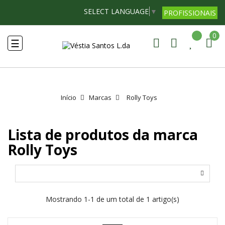
SELECT LANGUAGE
▼
PROFISSIONAIS
0
Toggle
☰
navigation
Início
Marcas
Rolly Toys
Lista de produtos da marca
Rolly Toys
Mostrando 1-1 de um total de 1 artigo(s)