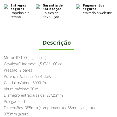
Entregas
Garantia de
Pagamentos
seguras
Satisfação
seguros
Rápidas e a
Política de
em todo o website
tempo
devolução
Descrição
Motor: RS100 (a gasolina)
Cavalos/Cilindrada: 1,5 CV / 100 cc
Pressão: 2 bares
Potência Acústica: 98,4 dbA;
Caudal máximo: 8000 l/h
Altura máxima: 20 m
Diâmetro entrada/saída: 25/25mm
Polegadas: 1
Dimensões: 385mm (comprimento) x 85mm (largura) x
375mm (altura)