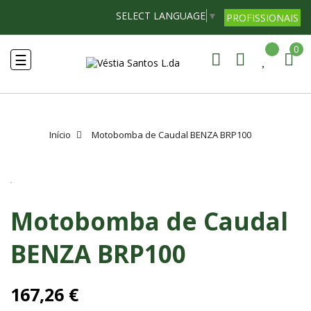
SELECT LANGUAGE
▼
PROFISSIONAIS
0
Toggle
☰
navigation
Início
Motobomba de Caudal BENZA BRP100
Motobomba de Caudal
BENZA BRP100
167,26 €