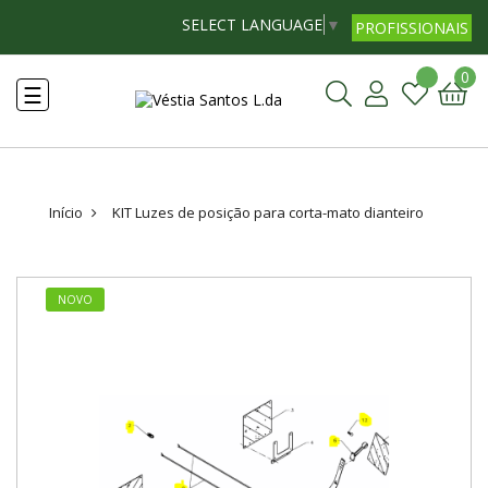
SELECT LANGUAGE
▼
PROFISSIONAIS
0
Toggle
☰
navigation
Início
KIT Luzes de posição para corta-mato dianteiro
NOVO